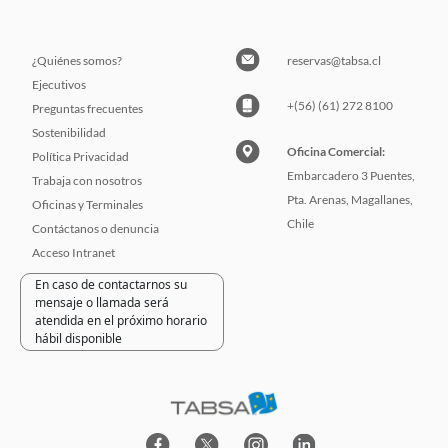
¿Quiénes somos?
reservas@tabsa.cl
Ejecutivos
+(56) (61) 272 8100
Preguntas frecuentes
Sostenibilidad
Oficina Comercial:
Política Privacidad
Embarcadero 3 Puentes,
Trabaja con nosotros
Pta. Arenas, Magallanes,
Oficinas y Terminales
Chile
Contáctanos o denuncia
Acceso Intranet
En caso de contactarnos su
mensaje o llamada será
atendida en el próximo horario
hábil disponible