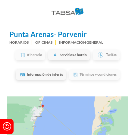
Punta Arenas- Porvenir
HORARIOS
OFICINAS
INFORMACIÓN GENERAL
Tarifas
Itinerario
Servicios a bordo
Información de interés
Términos y condiciones